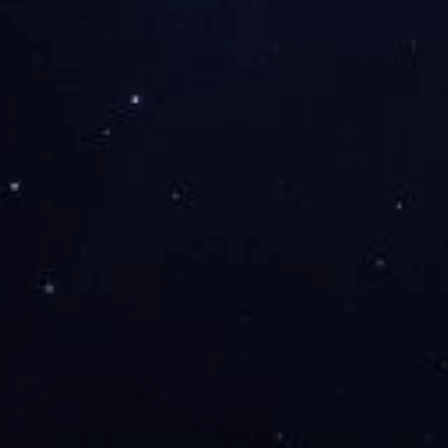
关于我们
快速链
BB贝博艾弗森(中国区)股份有限公司致力
首页
于为全球体育爱好者提供最及时、最专
足球专
业、最全面的赛事资讯。我们拥有专业的
篮球专
编辑团队和数据分析师，确保每一位用户
都能享受到顶级的体育媒体服务。
NBA专
世界杯