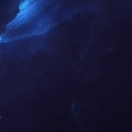
NBA季后赛关键球时刻