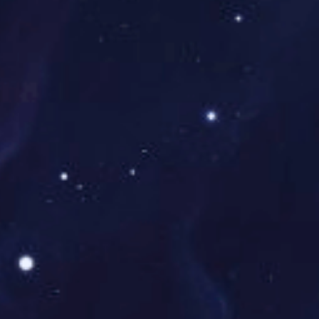
国脚发出了报价意向，转会市场即将沸腾...
阅读 15,300
赛精彩回顾：冷门迭爆，出线形势错综复杂
选赛中，传统强队遭遇挑战，而黑马球队则异军突起。各小组
后一轮前变得扑朔迷离，每一场比赛都至关重要...
阅读 9,800
高位逼抢在现代足球中的演变与应用
奥拉，高位逼抢已成为顶级联赛的主流战术。本文深入探讨了
核心要素及其对球员体能和意识的高标准要求...
阅读 6,200