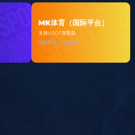
英超积分榜
排名
球队
场次
积分
曼城
28
72
1
阿森纳
28
68
2
利物浦
27
64
3