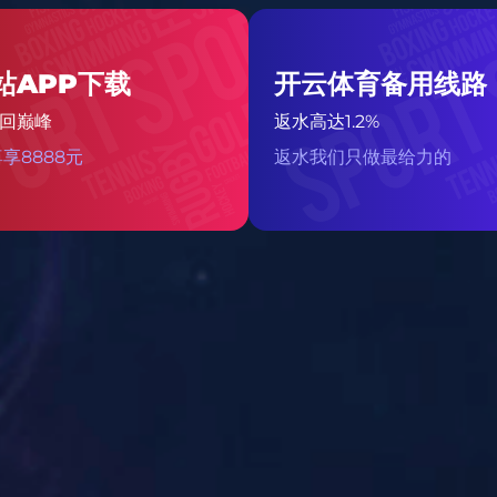
0
3
皇马
拜仁
上半场 35:12
补时阶段
0
2
巴萨
多特蒙德
更多 >
瞻：两大豪门狭路相逢，谁能捧起大耳朵杯？
最高水平的俱乐部赛事将迎来终极对决。双方在过去十年的交
术博弈将成为比赛的关键。分析指出，中场控制力将决定最终
阅读 12,450