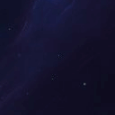
专区
NBA专区
、NCAA及国际篮联赛事
美职篮最新动态与深度报道
皇
巴
家
塞
马
罗
德
那
里