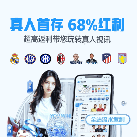
BB贝博
艾弗森
☰
BB贝博艾弗森 - 全球体育资讯
首选平台
实时比分 · 深度分析 · 独家报道 · 专业数据
查看今日赛事
2
108
曼城
湖人