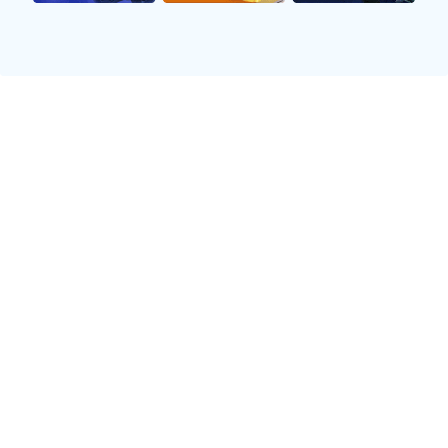
经验书写着最后的辉煌...
4小时前
阅读 8,920
网球 · 大满贯
温布尔登草地赛况：发球大炮频出Ace球，观众
大呼过瘾
伦敦的草地球场见证了速度与控制的艺术。多位顶尖选手在首
轮比赛中展现了极致的底线进攻能力，为即将到来的八强战奠
定了高水准的基础...
6小时前
阅读 5,670