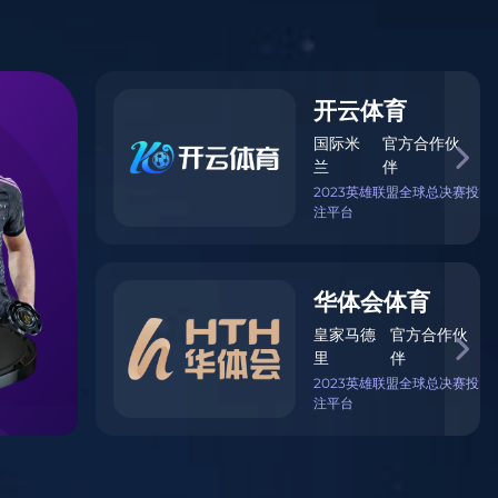
球专区
NBA专区
世界杯
数据
关于我们
讯首选平台