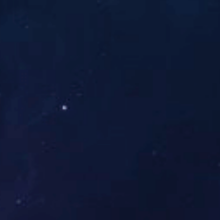
维拉
28
55
4
热刺
27
53
5
查看完整榜单 >
射手榜 TOP 5
哈兰德
1
曼城 - 22球
萨拉赫
2
利物浦 - 18球
孙兴慜
3
热刺 - 15球