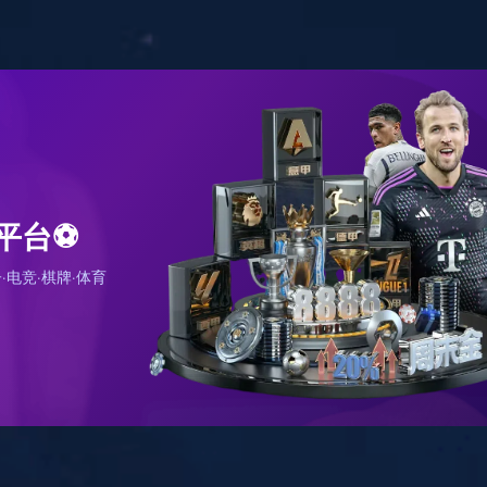
首页
足球专区
篮
艾弗森 - 全球体育资
实时比分 · 深度分析 · 独家报道 · 专业数据
查看今日赛事