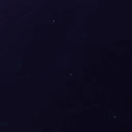
世界杯专区
全球最高荣誉赛事资料库
传奇球员档案
伊
勒
布
布
拉
朗
希
·
莫
詹
维
姆
奇
斯