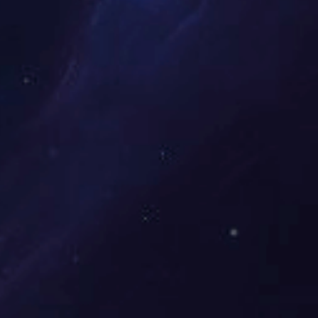
专区
NBA专区
、NCAA及国际篮联赛事
美职篮最新动态与深度报道
皇
巴
家
塞
马
罗
德
那
里