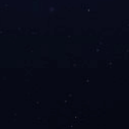
联系我们
邮箱：
contact@sdboci.com
电话：400-XXX-XXXX
地址：XX市XX区体育大道88号