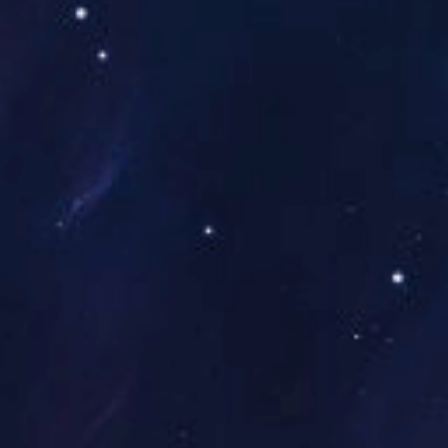
赛激战正酣：巨星领衔，新势力崛起
季后赛呈现出前所未有的激烈竞争态势。年轻球队凭借活力与冲
强队制造麻烦，而老将们则用经验书写着最后的辉煌...
阅读 8,920
地赛况：发球大炮频出Ace球，观众大呼过瘾
见证了速度与控制的艺术。多位顶尖选手在首轮比赛中展现了
能力，为即将到来的八强战奠定了高水准的基础...
阅读 5,670
口开启前夕：几大豪门引援目标曝光
，各支球队正在紧锣密鼓地调整阵容。据悉，几家顶级俱乐部